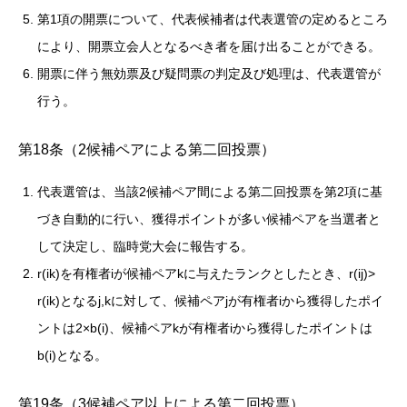
第1項の開票について、代表候補者は代表選管の定めるところ
により、開票立会人となるべき者を届け出ることができる。
開票に伴う無効票及び疑問票の判定及び処理は、代表選管が
行う。
第18条（2候補ペアによる第二回投票）
代表選管は、当該2候補ペア間による第二回投票を第2項に基
づき自動的に行い、獲得ポイントが多い候補ペアを当選者と
して決定し、臨時党大会に報告する。
r(ik)を有権者iが候補ペアkに与えたランクとしたとき、r(ij)>
r(ik)となるj,kに対して、候補ペアjが有権者iから獲得したポイ
ントは2×b(i)、候補ペアkが有権者iから獲得したポイントは
b(i)となる。
第19条（3候補ペア以上による第二回投票）