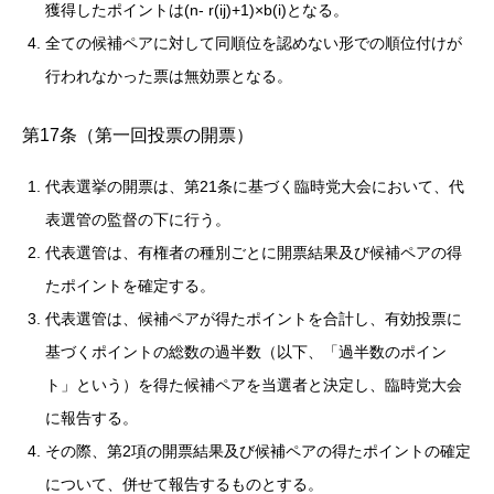
獲得したポイントは(n- r(ij)+1)×b(i)となる。
全ての候補ペアに対して同順位を認めない形での順位付けが
行われなかった票は無効票となる。
第17条（第一回投票の開票）
代表選挙の開票は、第21条に基づく臨時党大会において、代
表選管の監督の下に行う。
代表選管は、有権者の種別ごとに開票結果及び候補ペアの得
たポイントを確定する。
代表選管は、候補ペアが得たポイントを合計し、有効投票に
基づくポイントの総数の過半数（以下、「過半数のポイン
ト」という）を得た候補ペアを当選者と決定し、臨時党大会
に報告する。
その際、第2項の開票結果及び候補ペアの得たポイントの確定
について、併せて報告するものとする。