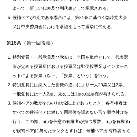
よって、新しい代表及び副代表として承認される。
候補ペアが1組である場合には、第21条に基づく臨時党大会
又は中央委員会における承認をもって選挙に代える。
第16条（第一回投票）
特別党員・一般党員及び党友は、全国を単位として、代表選
管が定める投票所における投票又は郵便投票又はインターネ
ットによる投票（以下、「投票」という）を行う。
特別党員には納入した党費の違いにより一人20票又は2票、
一般党員には一人2票、党友には1票の投票権が与えられる。
候補ペアの数がnでありnが2以上であったとき、各有権者は
すべての候補ペアに対して同順位を認めない形で順位付けを
行う。この際、b(i)を任意の有権者iが持つ票数、r(ij)を有権者i
が候補ペアjに与えたランクとすれば、候補ペアjが有権者iから