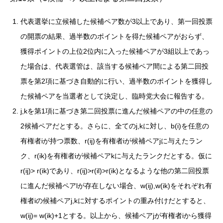
代表選挙に立候補した候補ペア数が3以上であり、第一回投票
の開票の結果、過半数のポイントを得た候補ペアがおらず、
獲得ポイントの上位2位内に入った候補ペアが3組以上であっ
た場合は、代表選管は、該当する候補ペア間による第二回投
票を第2項に基づき自動的に行い、過半数のポイントを獲得し
た候補ペアを当選者として決定し、臨時党大会に報告する。
j,kを第1項に基づき第二回投票に進んだ候補ペアの中の任意の
2候補ペアだとする。さらに、全てのj,kに対し、b(i)を任意の
有権者iが持つ票数、r(ij)を有権者iが候補ペアjに与えたラン
ク、r(ik)を有権者iが候補ペアkに与えたランクだとする。仮に
r(ij)> r(ik)であり、r(ij)>r(il)>r(ik)となるような他の第二回投票
に進んだ候補ペアlが存在しない場合、w(ij),w(ik)をそれぞれ有
権者iの候補ペアj,kに対するポイントの重み付けだとすると、
w(ij)= w(ik)+1とする。以上から、候補ペアjが有権者iから獲得