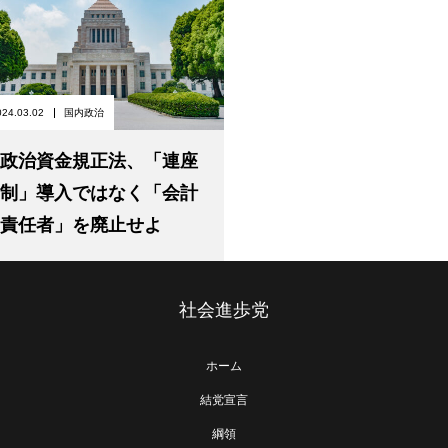
024.03.02
国内政治
政治資金規正法、「連座
制」導入ではなく「会計
責任者」を廃止せよ
社会進歩党
ホーム
結党宣言
綱領