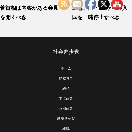
菅首相は内容がある会見
至急、英・EUからの入
を開くべき
国を一時停止すべき
社会進歩党
ホーム
結党宣言
綱領
重点政策
個別政策
新憲法草案
組織