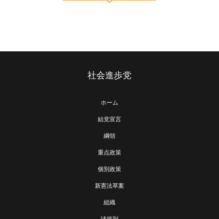
社会進歩党
ホーム
結党宣言
綱領
重点政策
個別政策
新憲法草案
組織
諸規則