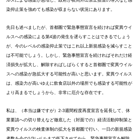
ルスによる感染が急増し、政府が夜間外出禁止措置の導入など感
染抑止策を強めても感染が収まらない状況にあります。
先日も述べましたが、首都圏で緊急事態宣言を続ければ変異ウイ
ルスへの感染による第4波の発生を遅らすことはできるでしょう
が、今のレベルの感染抑止策ではこれ以上新規感染を減らすこと
は不可能でしょう。しかし、緊急事態宣言を続ければそれだけ経
済損失が拡大し、解除すればしばらくすると首都圏で変異ウイル
スへの感染が急拡大する可能性が高いと思います。変異ウイルス
は、感染力が高いゆえに飲食店以外の場所でも感染する可能性が
より高まるでしょうから、非常に厄介な存在です。
私は、（本当は嫌ですが）2-3週間程度再度宣言を延長して、休
業要請への切り替えなど徹底した（対面での）経済活動抑制策と
変異ウイルスの検査体制の拡大を首都圏で行い、一日の新規感染
者数を今の1/3レベルまで低下させてから、緊急事態宣言を解除