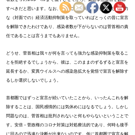
すべきだと思います。なお、早めに緊急事態宣言を発令して強力
な（対面での）経済活動抑制策を取っていればとっくの昔に宣言
を解除できたわけであり、感染者数が下がらないのは菅首相の責
任であることは言うまでもありません。
どうせ、菅首相は我々が何を言っても強力な感染抑制策を取るこ
とを拒絶するでしょうから、彼は、このままのずるずると宣言を
延長するか、変異ウイルスへの感染急拡大を覚悟で宣言を解除す
るしか選択しないでしょう。
首都圏ではずっと宣言が続いていたことから、いったんこれを解
除することは、国民感情的には気休めにはなるでしょう。しかし
問題なのは、菅首相は批判されないと何もやらないということで
す。安倍－菅政権のコロナ対策は対処療法的であり、何時も後手
に回るので迅速な決断が出来ないのです。仮に首都圏で宣言を解