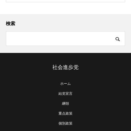
検索
社会進歩党
ホーム
結党宣言
綱領
重点政策
個別政策