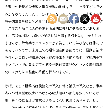
今週中の新規感染者数と重傷者数の推移を見て、今後下がる見込
みがなさそうだったら（ほぼそうなりそうですが）、来週にも緊
急事態宣言を出して来月11日あたりまで継続させるべきです。ク
リスマスと新年に人の移動を徹底的に抑制させる必要がありま
す。第1波の時とは違い企業活動は自粛する必要はないかもしれ
ませんが、飲食業やクラスターが多発している学校などは休んで
もらうべきです。来月上旬の通常国会開会前までに、罰則と補償
を伴ったコロナ特措法の改正案の提出を準備する他、客観的基準
を立てた上での飲食店等の感染予防対策義務化やマスク着用義務
化に向けた法律整備の準備を行うべきです。
政権、そして財務省は義務化の導入に伴う補償の導入など、事業
者への財政援助拡大につながる経済規制の強化を渋っている結
果、多くの飲食店が営業せざる負えない状況にあります。しか
し、そのせいで感染が収まらずに飲食店や観光地に客足も戻らず