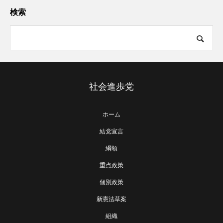
検索
社会進歩党
ホーム
結党宣言
綱領
重点政策
個別政策
新憲法草案
組織