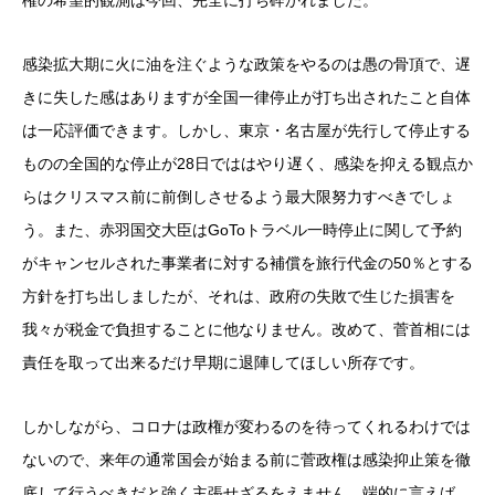
権の希望的観測は今回、完全に打ち砕かれました。
感染拡大期に火に油を注ぐような政策をやるのは愚の骨頂で、遅
きに失した感はありますが全国一律停止が打ち出されたこと自体
は一応評価できます。しかし、東京・名古屋が先行して停止する
ものの全国的な停止が28日でははやり遅く、感染を抑える観点か
らはクリスマス前に前倒しさせるよう最大限努力すべきでしょ
う。また、赤羽国交大臣はGoToトラベル一時停止に関して予約
がキャンセルされた事業者に対する補償を旅行代金の50％とする
方針を打ち出しましたが、それは、政府の失敗で生じた損害を
我々が税金で負担することに他なりません。改めて、菅首相には
責任を取って出来るだけ早期に退陣してほしい所存です。
しかしながら、コロナは政権が変わるのを待ってくれるわけでは
ないので、来年の通常国会が始まる前に菅政権は感染抑止策を徹
底して行うべきだと強く主張せざるをえません。端的に言えば、