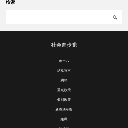
検索
社会進歩党
ホーム
結党宣言
綱領
重点政策
個別政策
新憲法草案
組織