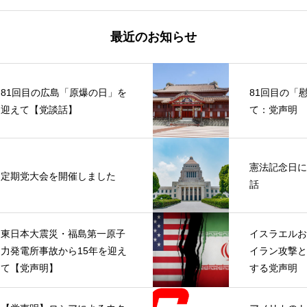
最近のお知らせ
81回目の広島「原爆の日」を
81回目の「
迎えて【党談話】
て：党声明
憲法記念日に
定期党大会を開催しました
話
東日本大震災・福島第一原子
イスラエルお
力発電所事故から15年を迎え
イラン攻撃と
て【党声明】
する党声明