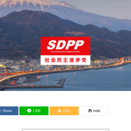
Share
LINE
RSS
note