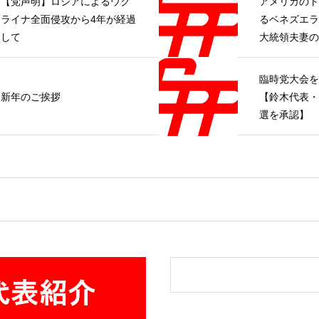
【党声明】ロシアによるウク
アメリカのト
ライナ全面侵攻から4年が経過
るベネズエラ
して
大統領夫妻の
て【党声明】
臨時党大会を
新年のご挨拶
【鈴木代表・
選を承認】