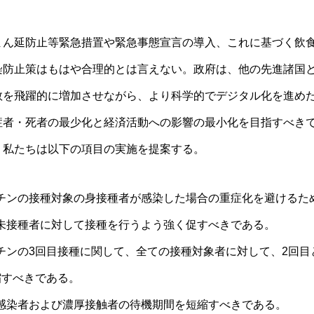
まん延防止等緊急措置や緊急事態宣言の導入、これに基づく飲
染防止策はもはや合理的とは言えない。政府は、他の先進諸国
数を飛躍的に増加させながら、より科学的でデジタル化を進め
症者・死者の最少化と経済活動への影響の最小化を目指すべき
、私たちは以下の項目の実施を提案する。
チンの接種対象の身接種者が感染した場合の重症化を避けるた
未接種者に対して接種を行うよう強く促すべきである。
チンの3回目接種に関して、全ての接種対象者に対して、2回目
縮すべきである。
感染者および濃厚接触者の待機期間を短縮すべきである。