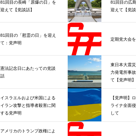
81回目の長崎「原爆の日」を
81回目の広
迎えて【党談話】
迎えて【党談
81回目の「慰霊の日」を迎え
定期党大会を
て：党声明
東日本大震災
憲法記念日にあたっての党談
力発電所事故
話
て【党声明】
イスラエルおよび米国による
【党声明】ロ
イラン攻撃と指導者殺害に関
ライナ全面侵
する党声明
して
アメリカのトランプ政権によ