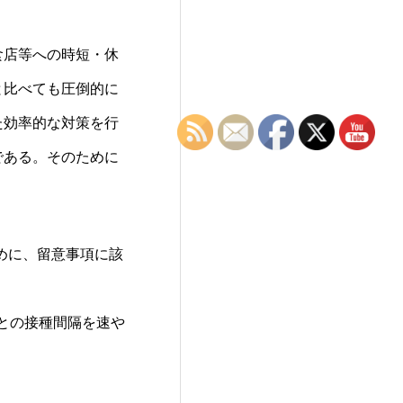
食店等への時短・休
と比べても圧倒的に
た効率的な対策を行
である。そのために
めに、留意事項に該
との接種間隔を速や