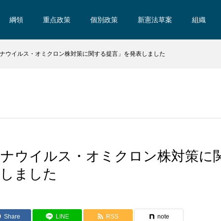
綱領
重点政策
個別政策
新憲法草案
組織
ナウイルス・オミクロン株対策に関する提言」を発表しました
ロナウイルス・オミクロン株対策に
表しました
Share
LINE
RSS
note