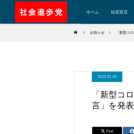
ホーム
結党宣言
お知らせ
「新型コロ
2022.01.14
「新型コ
言」を発
Post