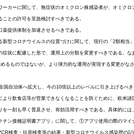
ワーカーに関して、無症状のオミクロン株感染者が、オミクロ
ることの許可を至急検討すべきである。
口薬提供体制を加速させるべきである。
る新型コロナウイルスの位置づけに関して、現行の「2類相当
の症状に配慮した形で、運用上の分類を変更すべきである。な
求めるものではないが、より弾力的な運用が実現する変更がな
を全国自治体へ拡大し、今の10倍以上のレベルに引き上げるべ
により飲食店等が営業できなくなることを防ぐために、欧米諸
リを一刻も早く普及させ、有効活用すべきである。具体的には
クチン接種証明書アプリ」に関して、①アプリ使用の際のマイ
PCR検査・抗原検査等の結果・新型コロナウイルス感染歴の記