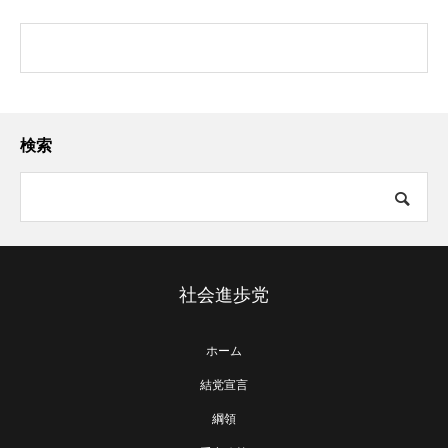
検索
社会進歩党
ホーム
結党宣言
綱領