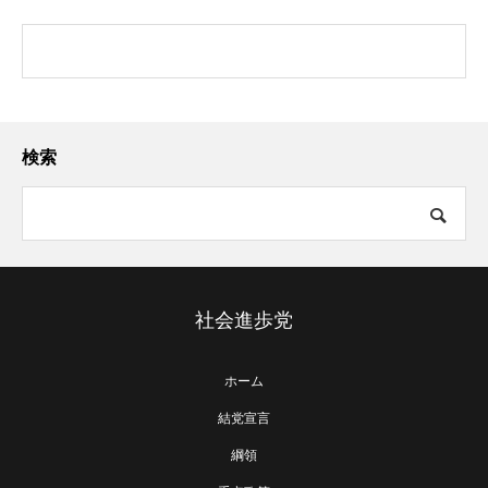
検索
社会進歩党
ホーム
結党宣言
綱領