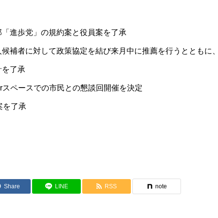
部「進歩党」の規約案と役員案を了承
人候補者に対して
政策協定を結び
来月中に推薦を行うとともに、
針を了承
tterスペースでの市民との懇談回開催を決定
案を了承
Share
LINE
RSS
note