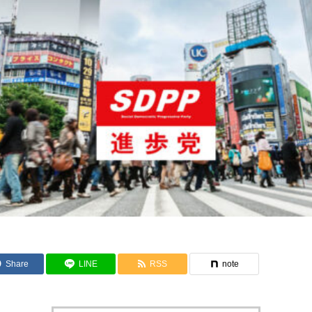
Share
LINE
RSS
note