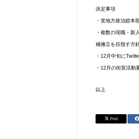
決定事項
・党地方政治総本
・複数の現職・新
補擁立を目指す方
・12月中旬にTwi
・12月の街宣活動
以上
Post