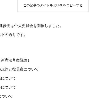
この記事のタイトルとURLをコピーする
3日、進歩党は中央委員会を開催しました。
以下の通りです。
（新憲法草案議論）
の規約と役員案について
策について
会について
について