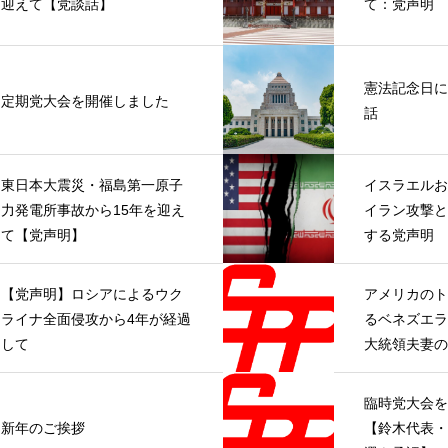
迎えて【党談話】
て：党声明
憲法記念日に
定期党大会を開催しました
話
東日本大震災・福島第一原子
イスラエルお
力発電所事故から15年を迎え
イラン攻撃と
て【党声明】
する党声明
【党声明】ロシアによるウク
アメリカのト
ライナ全面侵攻から4年が経過
るベネズエラ
して
大統領夫妻の
て【党声明】
臨時党大会を
新年のご挨拶
【鈴木代表・