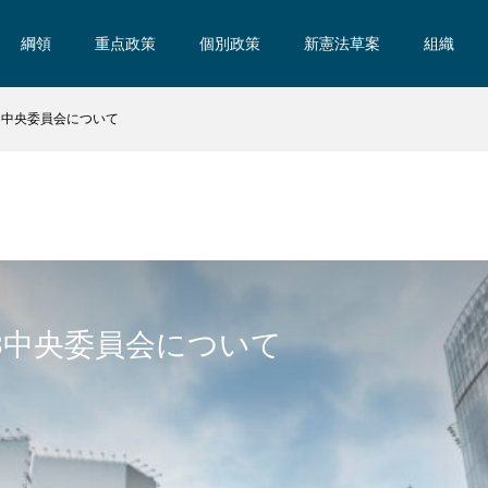
綱領
重点政策
個別政策
新憲法草案
組織
1/23中央委員会について
1/23中央委員会について