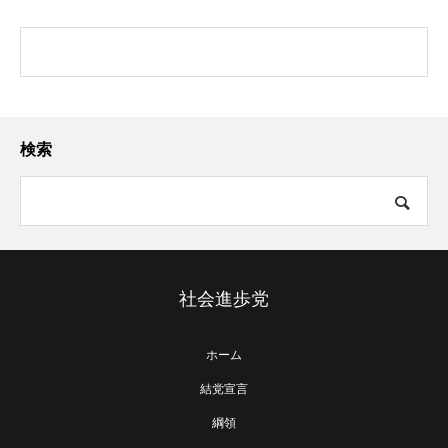
検索
社会進歩党
ホーム
結党宣言
綱領